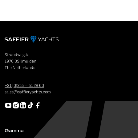
Strandweg 4
1976 BS IJmuiden
The Netherlands
+31 (0)255 – 51 28 60
sales@saffieryachts.com
Gamma