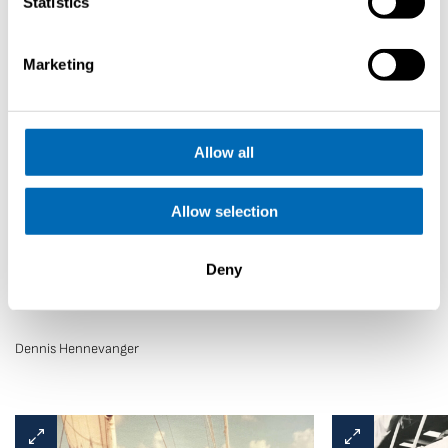
Statistics
Marketing
Allow all
Allow selection
“Tutto ciò che volevamo era costruire
Deny
una barca per godersi una giornata di
vela intorno alla baia di IJmuiden.”
Dennis Hennevanger