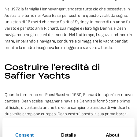
Nel 1972 la famiglia Hennevanger vendette tutto ciò che possedeva in
Australia e tornò nei Paesi Bassi per costruire questo yacht da sogno:
un ketch di 16 metri chiamato Spirit of Sydney. In meno di un anno fu
varato e per otto anni Richard, sua moglie e i loro figli Dennis e Dean
navigarono negli oceani del mondo. Nel frattempo, i ragazzi crebbero in
mare, imparando a navigare, condurre e ormeggiare lo yacht bendati,
mentre la madre insegnava loro a leggere e scrivere a bordo.
Costruire l’eredità di
Saffier Yachts
Quando tornarono nei Paesi Bassi nel 1980, Richard inaugurò un nuovo
cantiere. Dean scelse ingegneria navale e Dennis si formò come primo
ufficiale, diventando anche tre volte campione olandese di windsurf e
due volte campione europeo. Dean costruì presto la sua prima barca:
un catamarano di 9 metri chiamato Hotlegs, che attirava l’attenzione
sul lago IJsselmeer mentre superava gli altri velisti a oltre 20 nodi. Nel
frattempo, Dennis lavorava come capitano su grandi yacht nel
Consent
Details
About