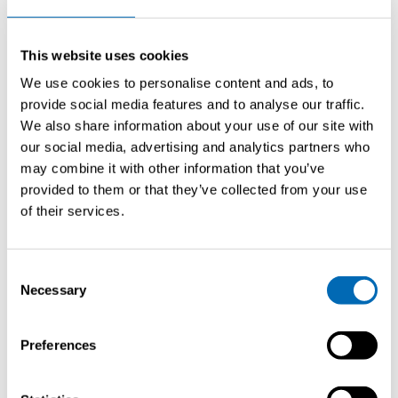
Mediterraneo, ma la sua passione per il design non si spense mai.
Nel 1999 i fratelli si unirono di nuovo per lanciare il primo modello
This website uses cookies
Saffier: la Saffier 6.50. Per dimostrarne l’affidabilità in mare, Dennis
attraversò il Mare del Nord da IJmuiden a Lowestoft con un vento sud-
We use cookies to personalise content and ads, to
occidentale di forza 7 — 110 miglia senza alcun problema. Incoraggiati
provide social media features and to analyse our traffic.
dal successo, nel 2002 introdussero la Saffier 8.00, progettata dal loro
We also share information about your use of our site with
padre. La barca fu nominata Barca dell’Anno nel 2003 e Barca Europea
our social media, advertising and analytics partners who
dell’Anno nel 2004. La domanda crebbe rapidamente e, nel 2005, la
may combine it with other information that you’ve
centesima Saffier 6.50 uscì dal cantiere. Seguirono nuovi modelli, tra
cui la Saffier 32 — con clienti in fila ancor prima che lo scafo fosse
provided to them or that they’ve collected from your use
terminato. Gli ordini arrivarono presto da tutta Europa, America e
of their services.
Caraibi.
Consent
Esplora i modelli precedenti
Necessary
Selection
Richiedi
Preferences
brochure