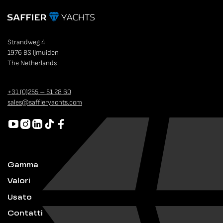
Strandweg 4
1976 BS IJmuiden
The Netherlands
+31 (0)255 – 51 28 60
sales@saffieryachts.com
Gamma
Valori
Usato
Contatti