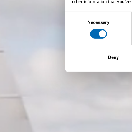
other information that you’ve
Consent
Necessary
Selection
Deny