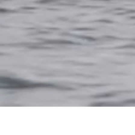
Strandweg 4
1976 BS IJmuiden
The Netherlands
+31 (0)255 – 51 28 60
sales@saffieryachts.com