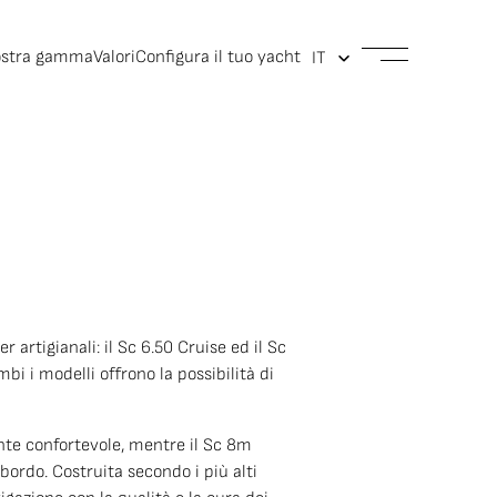
ostra gamma
Valori
Configura il tuo yacht
rtigianali: il Sc 6.50 Cruise ed il Sc
i i modelli offrono la possibilità di
nte confortevole, mentre il Sc 8m
 bordo. Costruita secondo i più alti