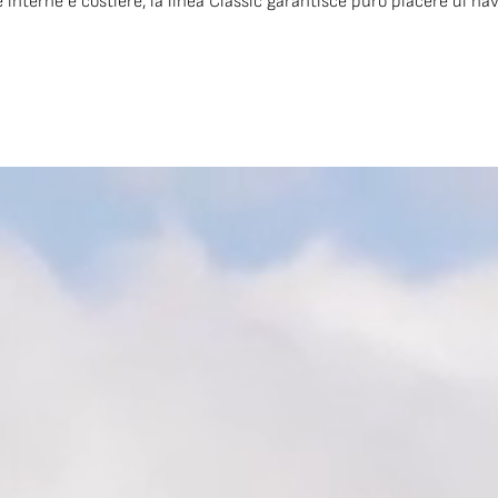
nterne e costiere, la linea Classic garantisce puro piacere di nav