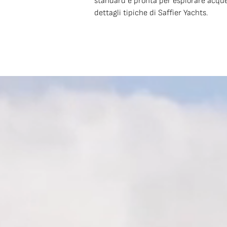
standard e pronta per esplorare acque i
dettagli tipiche di Saffier Yachts.