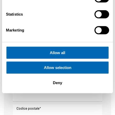
Nome di battesimo
*
Statistics
Cognome
*
Marketing
E-mail
*
Allow all
Telefono
*
Allow selection
Zone di cui fa vela
*
Deny
Indirizzo
*
Codice postale
*