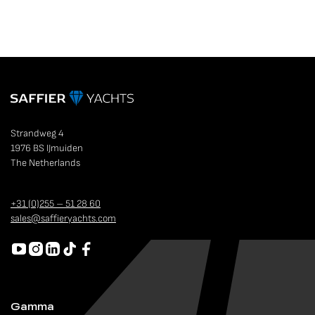
Strandweg 4
1976 BS IJmuiden
The Netherlands
+31 (0)255 – 51 28 60
sales@saffieryachts.com
Gamma