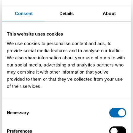
Consent
Details
About
Classic
This website uses cookies
Sc 8m
Cabin
We use cookies to personalise content and ads, to
provide social media features and to analyse our traffic.
We also share information about your use of our site with
our social media, advertising and analytics partners who
may combine it with other information that you’ve
provided to them or that they’ve collected from your use
of their services.
Inserire le informazioni
Compilate il modulo sottostante per ottenere le
informazioni più accurate che possiamo fornirvi.
Consent
Necessary
Selection
Titolo
Preferences