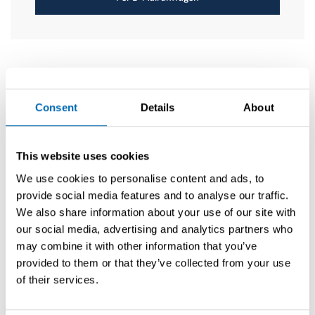
Flag with flagpole and holder
Name and homeport on stern
Folding propeller instead of fixed propeller
Abmessungen / Technische Details
Removable swimming ladder
2x extra mooring cleat in middle of the deck
Länge (ohne Bugspriet)
Eye to attach mooring line on stem
8.2m
LED lighting on cockpit floor and sundeck
Zurück zur Übersicht
Consent
Details
About
Fridge inside with drawer
Länge über alles (mit Bugspriet)
9m
Toilet with manual pump operation, bronze valves and recovery
tank
Indirect lighting behind backrests
Breite
This website uses cookies
2.55m
Windows in hull
We use cookies to personalise content and ads, to
Upgrade – Elvstrom premium laminated sails, technora fibre with
provide social media features and to analyse our traffic.
Kieltiefe
one side Taffeta
1.65m
We also share information about your use of our site with
Code zero
Vorherige Gebrauchtjacht
Carbon bowsprit, blocks, 2x selftailing Harken winches for
our social media, advertising and analytics partners who
Kielballast
gennaker or code zero
may combine it with other information that you’ve
750kg
B&G Nemesis 9 inch display on custom made bracket on mast –
provided to them or that they’ve collected from your use
Speed, Depth & Wind
Verdrängung
of their services.
B&G Autopilot with Triton 2 Display
1900kg
Smart Technology to monitor your boat at all times