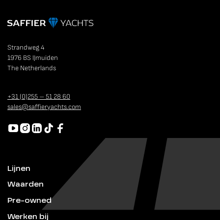
15 HP
Fenders
Made-to-measure winter cover for the hull
Emergency Swimming ladder in stern
Fire extinguisher
Strandweg 4
Hand held bilge pump
1976 BS IJmuiden
The Netherlands
+31 (0)255 – 51 28 60
sales@saffieryachts.com
Lijnen
Waarden
Pre-owned
Werken bij