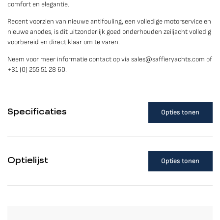
comfort en elegantie.
Recent voorzien van nieuwe antifouling, een volledige motorservice en
nieuwe anodes, is dit uitzonderlijk goed onderhouden zeiljacht volledig
voorbereid en direct klaar om te varen.
Neem voor meer informatie contact op via sales@saffieryachts.com of
+31 (0) 255 51 28 60.
Opties tonen
Specificaties
Algemeen
Merk
Opties tonen
Optielijst
Saffier Yachts
Model
Covers and cushions
Se 33 UD
Lazybag with lazyjacks for mainsail
Cover for jib
Bouwjaar