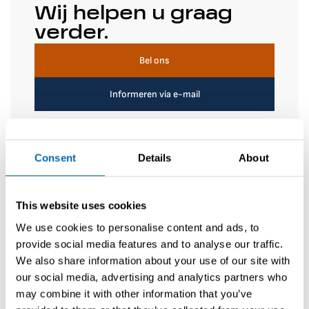
UV ply on Jib
2018
Wij helpen u graag
Cabrio windscreen with removable top
verder.
2x Cover for helm
Locatie
IJmuiden
Bimini over helmsman
2x Winchcovers
Bel ons
Prijs
Cushions on cockpit benches
182500 EUR (VAT Paid)
4x Backcushions in cockpit
Informeren via e-mail
Cushions sundeck
Backcushions sundeck
Backrest to close transom
Afmetingen / Technische details
Deck and hull
Consent
Details
About
Lengte zonder boegspriet
Flag with flagpole and holder
9.65m
Name and home port on Stern
Folding prop
Terug naar overzicht
This website uses cookies
L.O.A (met boegspriet)
Folding transom
10.5m
We use cookies to personalise content and ads, to
Removable swimming ladder
Table in cockpit Lagoon
provide social media features and to analyse our traffic.
Breedte
Table in Cockpit Stainless steel frame
2.72m
We also share information about your use of our site with
Stainless steel bowroller
our social media, advertising and analytics partners who
Custom guardrail with stanchions and netting
Kiel type
may combine it with other information that you’ve
Standard keel
Fridge on rails in large cockpit cupboard
Vorige pre-owned jacht