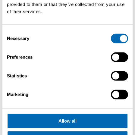
provided to them or that they’ve collected from your use
of their services.
Elegance
Consent
SE 37 Lounge
Necessary
Selection
Ontdek
Brochure
Preferences
aanvragen
Statistics
Marketing
Allow all