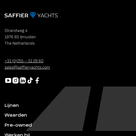
Strandweg 4
1976 BS IJmuiden
The Netherlands
+31 (0)255 – 51 28 60
sales@saffieryachts.com
Lijnen
Waarden
Pre-owned
Werken bij